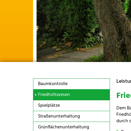
Leist
Baumkontrolle
Fri
(current)
Friedhofswesen
Spielplätze
Dem Ba
Friedh
Straßenunterhaltung
durch d
Grünflächenunterhaltung