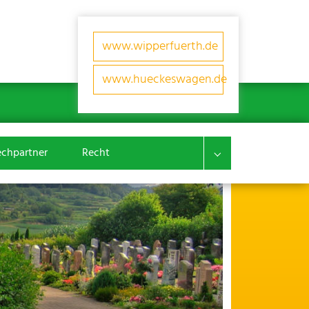
www.wipperfuerth.de
www.hueckeswagen.de
echpartner
Recht
Submenu for "Recht