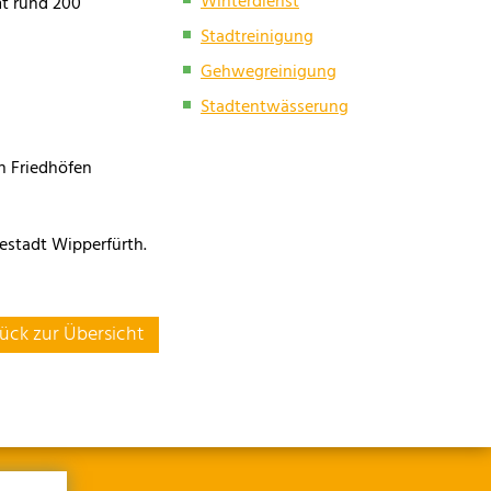
Winterdienst
mt rund 200
Stadtreinigung
Gehwegreinigung
Stadtentwässerung
n Friedhöfen
estadt Wipperfürth.
ück zur Übersicht