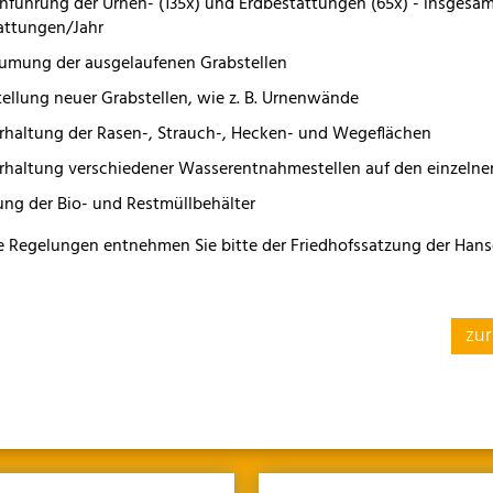
hführung der Urnen- (135x) und Erdbestattungen (65x) - insgesa
attungen/Jahr
umung der ausgelaufenen Grabstellen
tellung neuer Grabstellen, wie z. B. Urnenwände
rhaltung der Rasen-, Strauch-, Hecken- und Wegeflächen
rhaltung verschiedener Wasserentnahmestellen auf den einzelne
ung der Bio- und Restmüllbehälter
e Regelungen entnehmen Sie bitte der Friedhofssatzung der Hans
zur